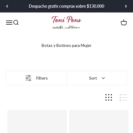
Ir al contenido
Despacho gratis compras sobre $130.000
Toni Pons Chile
Menú
Buscar
Carrit
Filters
Sort