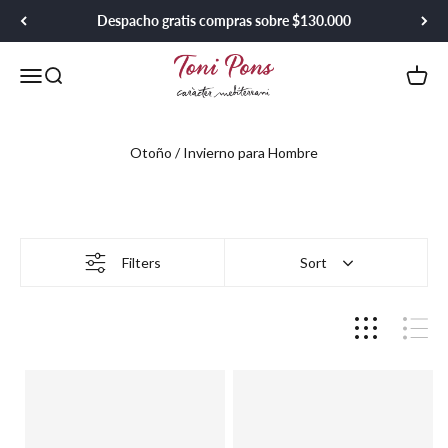
Ir al contenido
Despacho gratis compras sobre $130.000
Toni Pons Chile
Menú
Buscar
Carrit
Filters
Sort