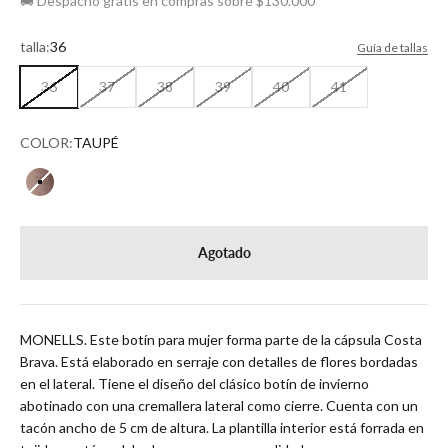
🚚 Despacho gratis en compras sobre $130.000
talla:
36
Guía de tallas
36
37
38
39
40
41
COLOR:
TAUPÉ
TAUPÉ
Agotado
MONELLS. Este botín para mujer forma parte de la cápsula Costa
Brava. Está elaborado en serraje con detalles de flores bordadas
en el lateral. Tiene el diseño del clásico botín de invierno
abotinado con una cremallera lateral como cierre. Cuenta con un
tacón ancho de 5 cm de altura. La plantilla interior está forrada en