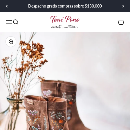
Ir al contenido
Despacho gratis compras sobre $130.000
Toni Pons Chile
Menú
Buscar
Carrit
Zoom